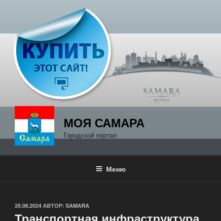
Перейти
к
содержимому
МОЯ САМАРА
Городской портал
Меню
ОПУБЛИКОВАНО
25.08.2024
АВТОР:
SAMARA
Транспортная инфраструктура