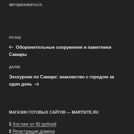
авторизоваться
.
Навигация
Предыдущая
НАЗАД
по
запись:
записям
Оборонительные сооружения и памятники
Самары
Следующая
ДАЛЕЕ
запись
Экскурсии по Самаре: знакомство с городом за
один день
МАГАЗИН ГОТОВЫХ САЙТОВ — MARTSITE.RU
$
Хостинг от 92 рублей
$
Регистрация домена