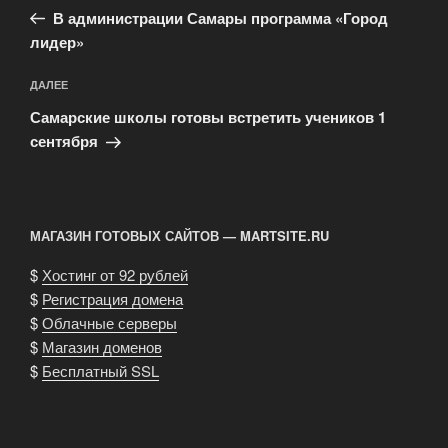
запись:
записям
В администрации Самары программа «Город
лидер»
Следующая
ДАЛЕЕ
запись
Самарские школы готовы встретить учеников 1
сентября
МАГАЗИН ГОТОВЫХ САЙТОВ — MARTSITE.RU
$
Хостинг от 92 рублей
$
Регистрация домена
$
Облачные серверы
$
Магазин доменов
$
Бесплатный SSL