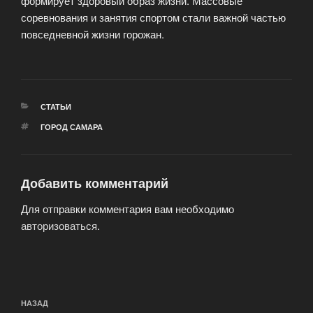
формирует здоровый образ жизни. Массовые
соревнования и занятия спортом стали важной частью
повседневной жизни горожан.
РУБРИКИ
СТАТЬИ
МЕТКИ
ГОРОД САМАРА
Добавить комментарий
Для отправки комментария вам необходимо
авторизоваться
.
Навигация
Предыдущая
НАЗАД
по