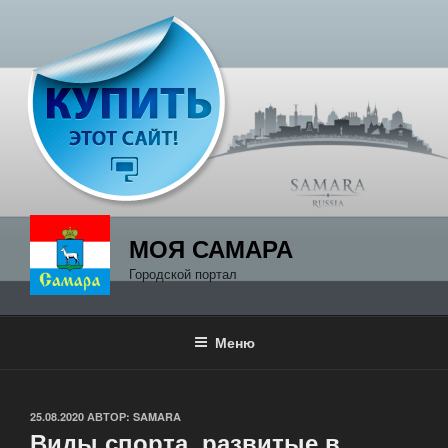
Перейти
к
содержимому
МОЯ САМАРА
Городской портал
Меню
ОПУБЛИКОВАНО
25.08.2020
АВТОР:
SAMARA
Виды спорта, развитые в